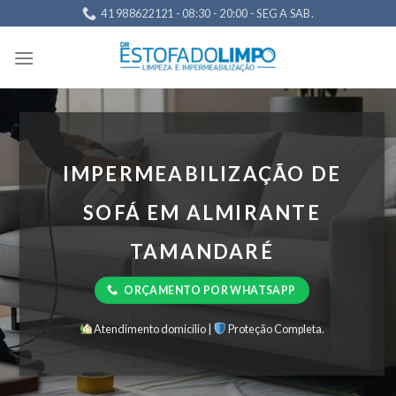
Skip
41 988622121 - 08:30 - 20:00 - SEG A SAB.
to
content
IMPERMEABILIZAÇÃO DE
SOFÁ EM ALMIRANTE
TAMANDARÉ
ORÇAMENTO POR WHATSAPP
Atendimento domicílio |
Proteção Completa.