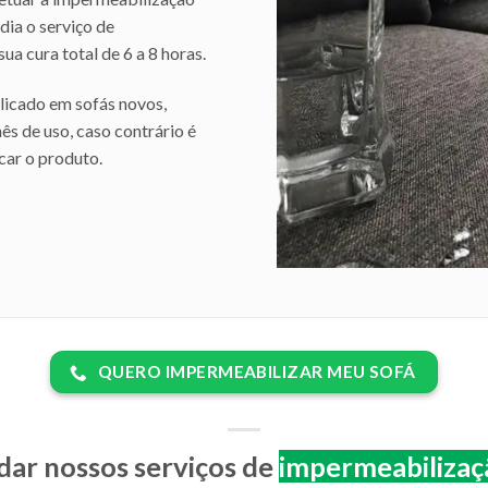
ia o serviço de
ua cura total de 6 a 8 horas.
licado em sofás novos,
s de uso, caso contrário é
car o produto.
QUERO IMPERMEABILIZAR MEU SOFÁ
dar nossos serviços de
impermeabilizaçã