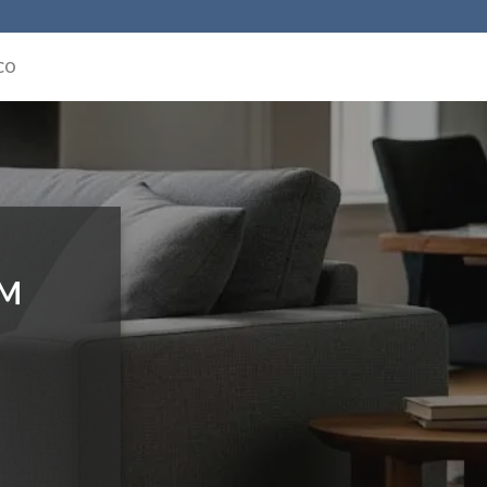
CO
EM