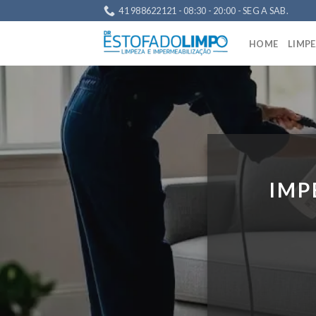
Skip
41 988622121 - 08:30 - 20:00 - SEG A SAB.
to
content
HOME
LIMP
IMP