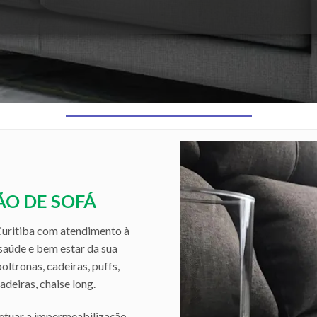
O DE SOFÁ
uritiba com atendimento à
 saúde e bem estar da sua
ltronas, cadeiras, puffs,
deiras, chaise long.
fetuar a impermeabilização