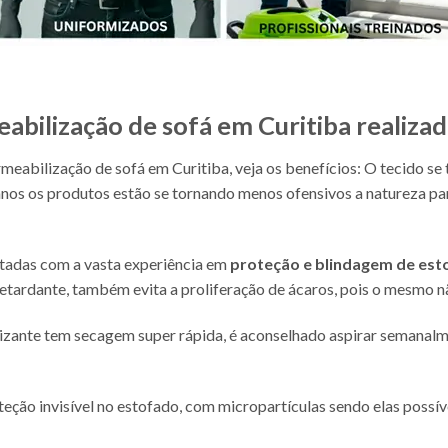
abilização de sofá em Curitiba realiza
meabilização de sofá em Curitiba, veja os benefícios:
O tecido se 
anos os produtos estão se tornando menos ofensivos a natureza par
tadas com a vasta experiência em
proteção e blindagem de est
retardante, também evita a proliferação de ácaros, pois o mesmo nã
zante tem secagem super rápida, é aconselhado aspirar semanalmen
ção invisível no estofado, com micropartículas sendo elas possíve