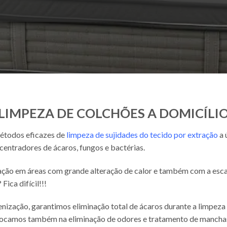
LIMPEZA DE COLCHÕES A DOMICÍLI
todos eficazes de
limpeza de sujidades do tecido por extração
a 
centradores de ácaros, fungos e bactérias.
ração em áreas com grande alteração de calor e também com a esc
Fica difícil!!!
nização, garantimos eliminação total de ácaros durante a limpeza
. Focamos também na eliminação de odores e tratamento de manchas