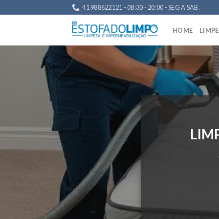
Skip
41 988622121 - 08:30 - 20:00 - SEG A SAB.
to
content
HOME
LIMP
LIM