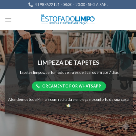
Skip
41 988622121 - 08:30 - 20:00 - SEG A SAB.
to
content
LIMPEZA DE TAPETES
Tapetes limpos, perfumados e livres de ácaros em até 7 dias
ORÇAMENTO POR WHATSAPP
Atendemos toda Pinhais com retirada e entrega no conforto da sua casa.
.